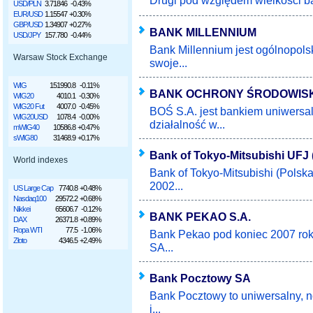
Drugi pod względem wielkości ban
USD/PLN
3.71846
-0.43%
EUR/USD
1.15547
+0.30%
GBP/USD
1.34907
+0.27%
BANK MILLENNIUM
USD/JPY
157.780
-0.44%
Bank Millennium jest ogólnopol
Warsaw Stock Exchange
swoje...
WIG
151990.8
-0.11%
BANK OCHRONY ŚRODOWISK
WIG20
4010.1
-0.30%
WIG20 Fut
4007.0
-0.45%
BOŚ S.A. jest bankiem uniwersa
WIG20USD
1078.4
-0.00%
działalność w...
mWIG40
10586.8
+0.47%
sWIG80
31468.9
+0.17%
Bank of Tokyo-Mitsubishi UFJ 
World indexes
Bank of Tokyo-Mitsubishi (Polska
2002...
US Large Cap
7740.8
+0.48%
Nasdaq100
29572.2
+0.68%
Nikkei
65606.7
-0.12%
BANK PEKAO S.A.
DAX
26371.8
+0.89%
Ropa WTI
77.5
-1.06%
Bank Pekao pod koniec 2007 rok
Złoto
4346.5
+2.49%
SA...
Bank Pocztowy SA
Bank Pocztowy to uniwersalny, 
i...