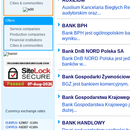
AUXILIUM
Cities & communities
Auxilium Kancelaria Biegłych R
audytorskim oraz...
Offers
BANK BPH
Service companies
Bank BPH jest ogólnopolskim b
Production companies
wyniku...
Financial institutions
Cities & communities
Bank DnB NORD Polska SA
Bank DnB NORD Polska jest jedn
banków w...
Bank Gospodarki Żywnościow
BGŻ jest bankiem komercyjnym, o
Bank Gospodarstwa Krajoweg
Bank Gospodarstwa Krajowego ja
dużej...
Currency exchange rates
BANK HANDLOWY
EUR/PLN
4.29657
-0.14%
CHF/PLN
4.60307
+0.16%