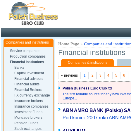
Poland ready for busines
Companies and institutions
Home Page
»
Companies and institutio
Financial institutions
Service companies
Production companies
Financial institutions
Companies & institutions
Banks
Capital Investment
«
previous
1
2
3
4
5
6
Financial advisers
Financial audits
Polish Business Euro Club ltd
Financial Brokers
The first reliable source for any new invest
FX currency exchange
Europe...
Insurance brokers
Insurance companies
ABN AMRO BANK (Polska) SA
Investment Funds
Pod koniec 2007 roku ABN AMRO 
Mortgage brokers
Pension Funds
Stock exchanges