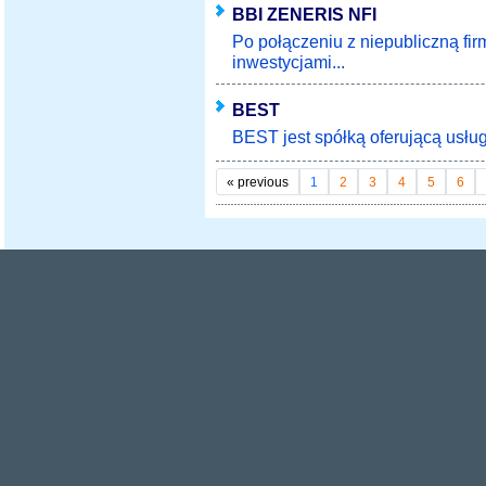
BBI ZENERIS NFI
Po połączeniu z niepubliczną fir
inwestycjami...
BEST
BEST jest spółką oferującą usługi
«
previous
1
2
3
4
5
6